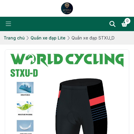
0
Trang chủ
Quần xe đạp Lite
Quần xe đạp STXU_D