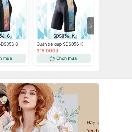
SDS056_G
Quần xe đạp SDS056_K
Quần xe đạp S
315.000đ
315.000đ
n mua
Chọn mua
Chọn