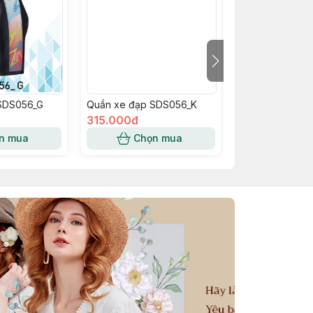
SDS056_G
Quần xe đạp SDS056_K
Quần xe đạp S
315.000đ
315.000đ
n mua
Chọn mua
Chọn