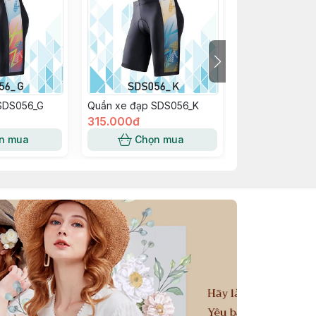
SDS056_G
Quần xe đạp SDS056_K
Quần xe đạp S
315.000đ
315.000đ
n mua
Chọn mua
Chọn