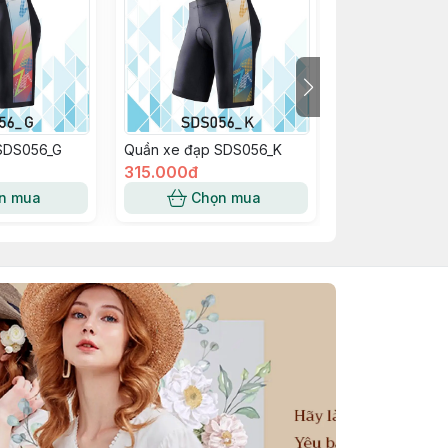
SDS056_G
Quần xe đạp SDS056_K
Quần xe đạp S
315.000đ
315.000đ
n mua
Chọn mua
Chọn