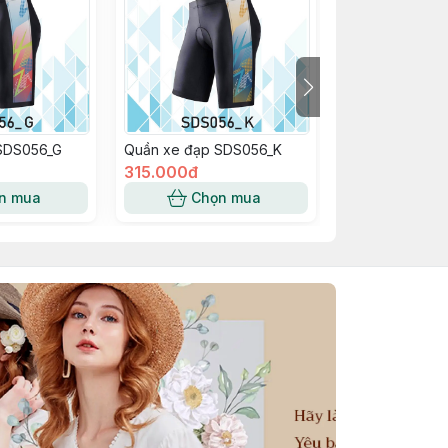
SDS056_G
Quần xe đạp SDS056_K
Quần xe đạp S
315.000đ
315.000đ
n mua
Chọn mua
Chọn