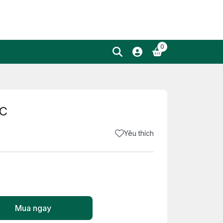
0
-C
Yêu thích
Mua ngay