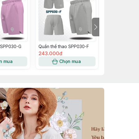
o SPP030-G
Quần thể thao SPP030-F
Quần thể thao 
243.000đ
243.000đ
n mua
Chọn mua
Chọn