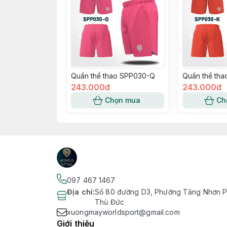
Quần thể thao SPP030-Q
Quần thể th
243.000đ
243.000đ
Chọn mua
Ch
097 467 1467
Địa chỉ
:
Số 80 đường D3, Phường Tăng Nhơn Ph
Thủ Đức
xuongmayworldsport@gmail.com
Giới thiệu