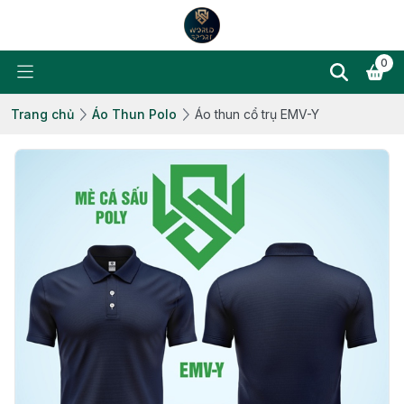
0
Trang chủ
Áo Thun Polo
Áo thun cổ trụ EMV-Y