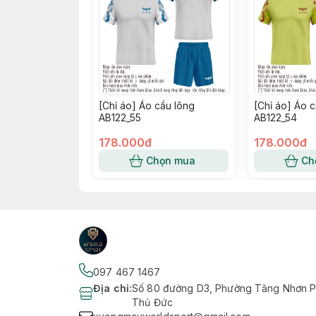
[Chỉ áo] Áo cầu lông
[Chỉ áo] Áo 
AB122_55
AB122_54
178.000đ
178.000đ
Chọn mua
Ch
097 467 1467
Địa chỉ
:
Số 80 đường D3, Phường Tăng Nhơn Ph
Thủ Đức