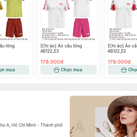
cầu lông
[Chỉ áo] Áo cầu lông
[Chỉ áo] Áo cầ
AB122_53
AB122_52
178.000đ
178.000đ
ọn mua
Chọn mua
Chọ
ú A, Hồ Chí Minh - Thành phố