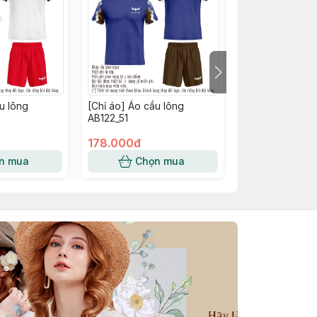
u lông
[Chỉ áo] Áo cầu lông
[Chỉ áo] Áo cầu
AB122_51
AB122_50
178.000đ
178.000đ
n mua
Chọn mua
Chọn