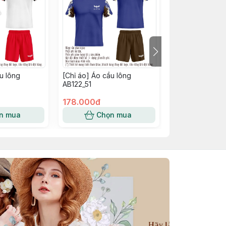
u lông
[Chỉ áo] Áo cầu lông
[Chỉ áo] Áo cầu
AB122_51
AB122_50
178.000đ
178.000đ
n mua
Chọn mua
Chọn