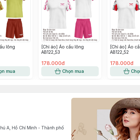
cầu lông
[Chỉ áo] Áo cầu lông
[Chỉ áo] Áo cầ
AB122_53
AB122_52
178.000đ
178.000đ
ọn mua
Chọn mua
Chọ
ú A, Hồ Chí Minh - Thành phố