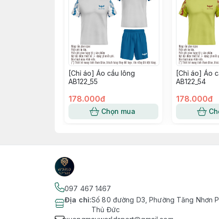
[Chỉ áo] Áo cầu lông
[Chỉ áo] Áo 
AB122_55
AB122_54
178.000đ
178.000đ
Chọn mua
Ch
097 467 1467
Địa chỉ
:
Số 80 đường D3, Phường Tăng Nhơn Ph
Thủ Đức