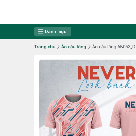
Danh mục
Trang chủ
Áo cầu lông
Áo cầu lông AB053_D