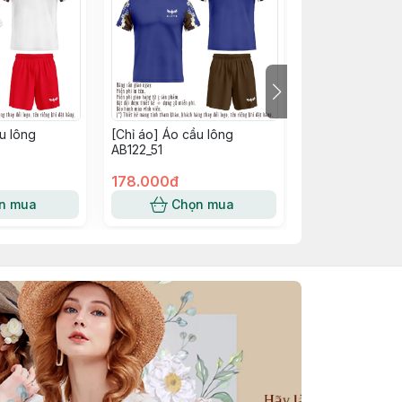
u lông
[Chỉ áo] Áo cầu lông
[Chỉ áo] Áo cầu
AB122_51
AB122_50
178.000đ
178.000đ
n mua
Chọn mua
Chọn