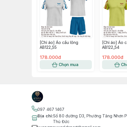
[Chỉ áo] Áo cầu lông
[Chỉ áo] Áo 
AB122_55
AB122_54
178.000đ
178.000đ
Chọn mua
Ch
097 467 1467
Địa chỉ
:
Số 80 đường D3, Phường Tăng Nhơn Ph
Thủ Đức