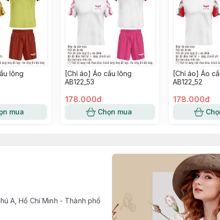
cầu lông
[Chỉ áo] Áo cầu lông
[Chỉ áo] Áo cầ
AB122_53
AB122_52
178.000đ
178.000đ
ọn mua
Chọn mua
Chọ
ú A, Hồ Chí Minh - Thành phố